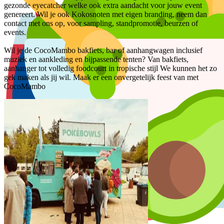
gezonde eyecatcher welke ook extra aandacht voor jouw event 
genereert. Wil je ook Kokosnoten met eigen branding, neem dan 
contact met ons op, voor sampling, standpromotie, beurzen of 
events.

Wil je de CocoMambo bakfiets, bar of aanhangwagen inclusief 
muziek en aankleding en bijpassende tenten? Van bakfiets, 
aanhanger tot volledig foodcourt in tropische stijl We kunnen het zo 
gek maken als jij wil. Maak er een onvergetelijk feest van met 
CocoMambo