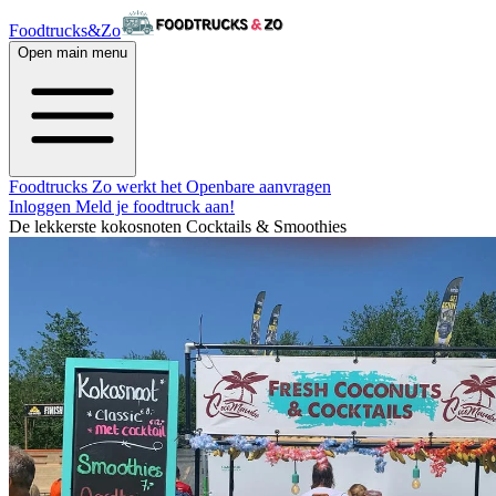
Foodtrucks&Zo
Open main menu
Foodtrucks
Zo werkt het
Openbare aanvragen
Inloggen
Meld je foodtruck aan!
De lekkerste kokosnoten Cocktails & Smoothies